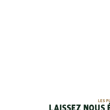
LES P
POU
LES P
LAISSEZ NOUS É