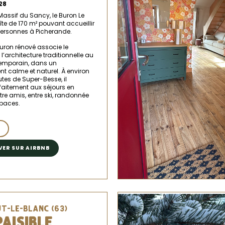
28
assif du Sancy, le Buron Le
îte de 170 m² pouvant accueillir
personnes à Picherande.
uron rénové associe le
l’architecture traditionnelle au
emporain, dans un
t calme et naturel. À environ
tes de Super-Besse, il
faitement aux séjours en
tre amis, entre ski, randonnée
paces.
VER SUR AIRBNB
T-LE-BLANC (63)
PAISIBLE