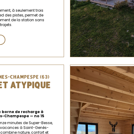
ent, à seulement trois
ed des pistes, permet de
nement de la station sans
trajets.
NES-CHAMPESPE (63)
ET ATYPIQUE
 borne de recharge à
s-Champespe — no 15
inze minutes de Super-Besse,
e vacances à Saint-Genès-
ombine nature, confort et