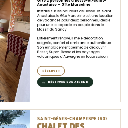
Gîte 2 personnes à Besse-et-Saint-
Anastaise — Gîte Marceline
Installé sur les hauteurs de Besse-et-Saint-
Anastaise, le Gîte Marceline est une location
de vacances pour deux personnes, idéale
pour une escapade en couple dans le
Massif du Sancy.
Entièrement rénové, il mêle décoration
soignée, confort et ambiance authentique.
Son emplacement permet de découvrir
Besse, Super-Besse et les paysages
volcaniques d’Auvergne en toute saison.
RÉSERVER
RÉSERVER SUR AIRBNB
SAINT-GÈNES-CHAMPESPE (63)
CHALET DES