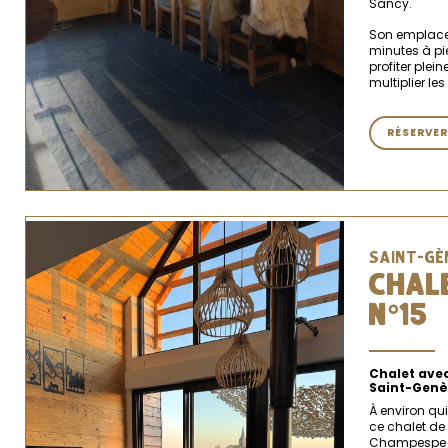
Sancy.
Son emplacem
minutes à pi
profiter plei
multiplier les 
RÉSERVER
SAINT-GÈ
CHAL
N°15
Chalet avec
Saint-Genè
À environ qu
ce chalet d
Champespe c