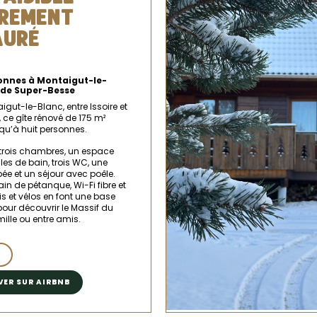
ÈREMENT
AURÉ
onnes à Montaigut-le-
 de Super-Besse
igut-le-Blanc, entre Issoire et
 ce gîte rénové de 175 m²
squ’à huit personnes.
trois chambres, un espace
lles de bain, trois WC, une
ée et un séjour avec poêle.
rain de pétanque, Wi-Fi fibre et
is et vélos en font une base
pour découvrir le Massif du
ille ou entre amis.
VER SUR AIRBNB