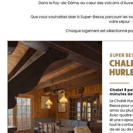
Dans le Puy-de-Dôme, au cœur des volcans d’Auvergn
Que vous souhaitiez skier à Super-Besse, parcourir les 
votre séjour 
Chaque logement est sélectionné pour 
SUPER BES
CHAL
HURL
Chalet 8 pe
minutes des
Le Chalet Hu
Besse pour un
amis au plus
Avec quatre 
et une capaci
tout le confo
de ski ou de