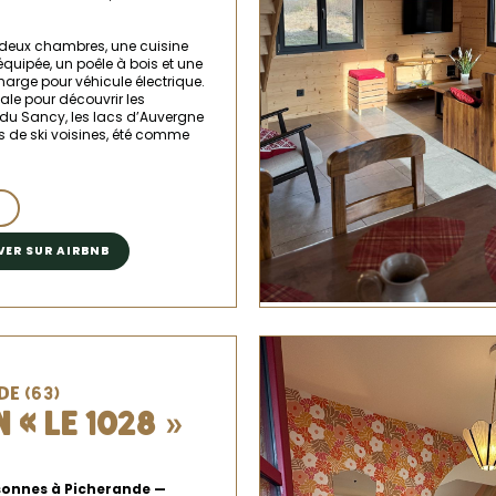
deux chambres, une cuisine
quipée, un poêle à bois et une
harge pour véhicule électrique.
ale pour découvrir les
u Sancy, les lacs d’Auvergne
ns de ski voisines, été comme
VER SUR AIRBNB
DE (63)
 « LE 1028 »
sonnes à Picherande —