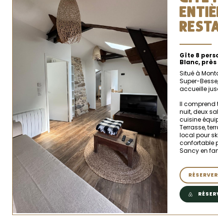
ENTI
REST
Gîte 8 pers
Blanc, près
Situé à Monta
Super-Besse,
accueille ju
Il comprend 
nuit, deux sa
cuisine équip
Terrasse, ter
local pour sk
confortable 
Sancy en fam
RÉSERVER
RÉSER