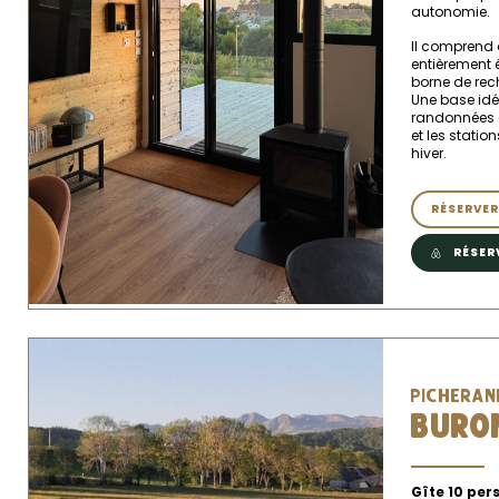
autonomie.
Il comprend 
entièrement é
borne de rec
Une base idé
randonnées d
et les statio
hiver.
RÉSERVER
RÉSER
PICHERAN
BURON
Gîte 10 per