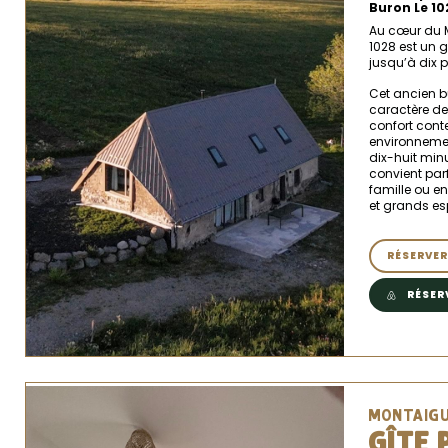
Buron Le 10
Au cœur du M
1028 est un g
jusqu’à dix 
Cet ancien b
caractère de 
confort cont
environnemen
dix-huit minu
convient par
famille ou en
et grands es
RÉSERVER
RÉSER
MONTAIGU
GÎTE 