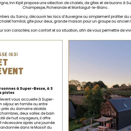
e, Inn Kipit propose une sélection de chalets, de gîtes et de burons à 
Champespe, Picherande et Montaigut-le-Blanc.
sentiers du Sancy, découvrir les lacs d’Auvergne ou simplement profiter d
: chalet familial, gîte pour deux, grande maison pour un groupe ou ancien
son caractère, son confort et sa situation, afin de vous permettre de viv
SE (63)
ET
EVENT
rsonnes à Super-Besse, à 3
 pistes
rlevent vous accueille à Super-
 séjour en famille ou entre
 près du domaine skiable.
chambres, deux salles de bain
té de huit voyageurs, il offre
rt nécessaire après une journée
 randonnée dans le Massif du