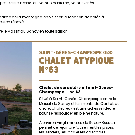
Super-Besse, Besse-et-Saint-Anastaise, Saint-Genès-
u calme de la montagne, choisissez la location adaptée à
 buron rénové.
re le Massif du Sancy en toute saison.
SAINT-GÈNES-CHAMPESPE (63)
CHALET ATYPIQUE
N°63
Chalet de caractère à Saint-Genès-
Champespe — no 63
Situé à Saint-Genès-Champespe, entre le
Massif du Sancy et les monts du Cantal, ce
chalet chaleureux est une adresse idéale
pour se ressourcer en pleine nature.
À environ vingt minutes de Super-Besse, il
permet de rejoindre facilement les pistes,
les sentiers, les lacs et les cascades