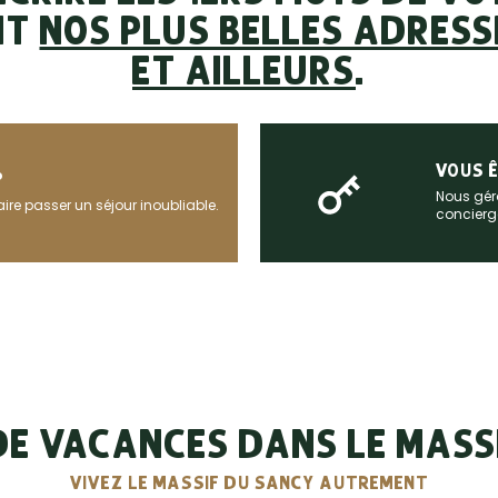
NT
NOS PLUS BELLES ADRES
ET AILLEURS
.
VOUS Ê
?
Nous géro
aire passer un séjour inoubliable.
concierge
DE VACANCES DANS LE MASS
VIVEZ LE MASSIF DU SANCY AUTREMENT